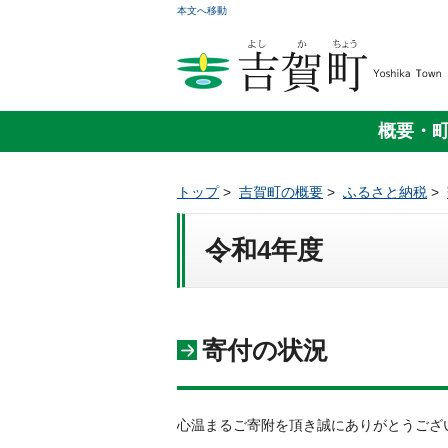
本文へ移動
概要・
トップ
>
吉賀町の概要
>
ふるさと納税
>
令和4年度
寄付の状況
心温まるご寄附を頂き誠にありがとうござ