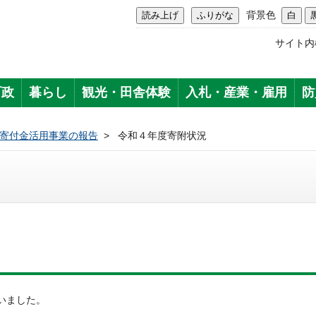
背景色
サイト内
町政
暮らし
観光・田舎体験
入札・産業・雇用
防
寄付金活用事業の報告
>
令和４年度寄附状況
いました。