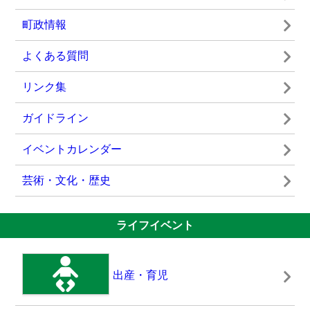
イベント情報一覧へ
2026年05月01日
町政情報
入札結果
よくある質問
リンク集
2026年04月16日
ガイドライン
生誕100年 森英恵氏 バイタルタイプ 開催
イベントカレンダー
芸術・文化・歴史
2026年04月02日
ライフイベント
吉賀町業務量管理・健康確保措置実施計画
出産・育児
2026年03月16日