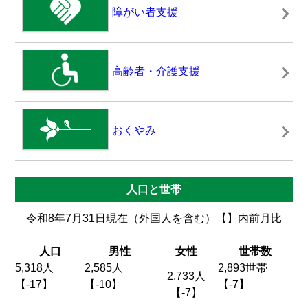
【株式会社森の環】地域おこし協力隊募集【森
障がい者支援
師研修員】
高齢者・介護支援
2026年02月12日
会計年度任用職員の募集について
おくやみ
人口と世帯
2025年12月08日
令和8年7月31日現在（外国人を含む）【】内前月比
はとのゆ臨時休業について
人口
男性
女性
世帯数
5,318人
2,585人
2,893世帯
2,733人
【-17】
【-10】
【-7】
2025年10月26日
【-7】