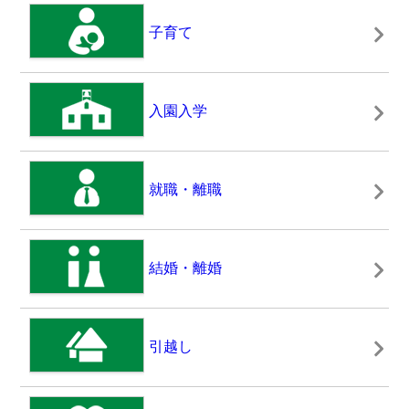
納付書様式の変更について
子育て
2026年03月11日
入園入学
ドラマ「森英恵 Butterfly beyond」 放送決定の
お知らせ
就職・離職
2026年03月06日
結婚・離婚
令和８年３月町長施政方針を掲載しました
引越し
2026年02月12日