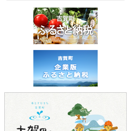
現在、新着情報はありません。
2026年08月05日
込みについて
2026年07月28日
現在、新着情報はありません。
広報よしか
2026年06月16日
萩・石見空港ー大阪（伊丹空港）線が夏季限定
2026年07月24日
で運行します！
祝！水質が最も良好な河川【清流高津川】
2025年06月02日
2026年07月17日
「イルカと遊ぶ、森里海連環学」を開催します
事業承継個別相談会
2024年10月20日
2026年07月14日