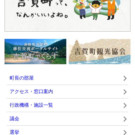
出張中国経済産業局in益田
令和８年度 第１回 吉賀町職員採用試験
2023年06月22日
2026年06月25日
【企画課】夏祭り―野中土曜市―について掲載
令和8年度きん祭みん祭農業文化祭の開催・申
しました
込みについて
町長の部屋
2023年06月22日
2026年06月16日
アクセス・窓口案内
【企画課】コウヤマキ自生林観察会について掲
萩・石見空港ー大阪（伊丹空港）線が夏季限定
行政機構・施設一覧
載しました
で運行します！
議会
選挙