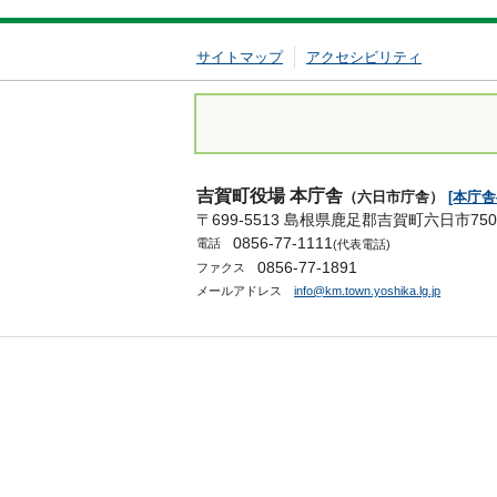
サイトマップ
アクセシビリティ
吉賀町役場 本庁舎
（六日市庁舎）
[本庁
〒699-5513 島根県鹿足郡吉賀町六日市750
0856-77-1111
電話
(代表電話)
0856-77-1891
ファクス
メールアドレス
info@km.town.yoshika.lg.jp