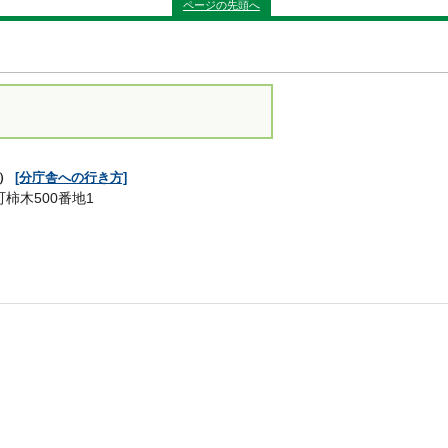
ページの先頭へ
舎）
[分庁舎への行き方]
町柿木500番地1