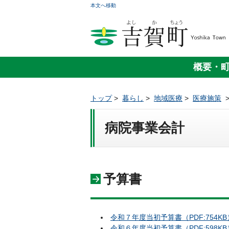
本文へ移動
概要・
トップ
>
暮らし
>
地域医療
>
医療施策
病院事業会計
予算書
令和７年度当初予算書（PDF:754KB
令和６年度当初予算書（PDF:598KB