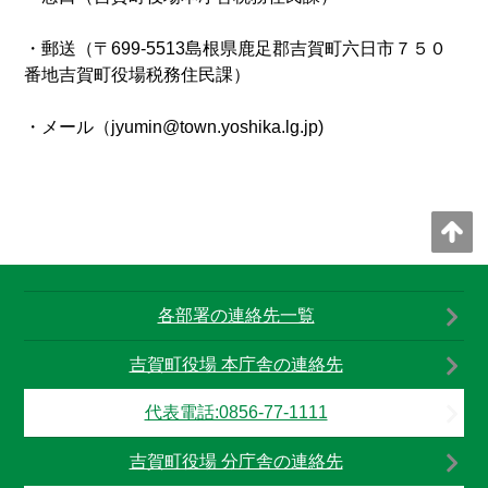
・郵送（〒
699-5513
島根県鹿足郡吉賀町六日市７５０
番地吉賀町役場税務住民課）
・メール（
jyumin@town.yoshika.lg.jp)
各部署の連絡先一覧
吉賀町役場 本庁舎の連絡先
代表電話:0856-77-1111
吉賀町役場 分庁舎の連絡先