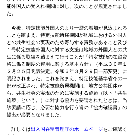
能外国人の受入れ機関に対し、次のことが規定されまし
た。
今後、特定技能外国人のより一層の増加が見込まれる
ことを踏まえ、特定技能所属機関が地域における外国人
との共生社会の実現のため寄与する責務があること及び
１号特定技能外国人に対する支援は地域の外国人との共
生に係る取組を踏まえて行うことが「特定技能の在留資
格に係る制度の運用に関する基本方針」（平成３０年１
２月２５日閣議決定。令和６年３月２９日一部変更）に
明記されました。これを踏まえ、特定技能基準省令の一
部が改正され、特定技能所属機関は、地方公共団体か
ら、共生社会の実現のために実施する施策（以下「共生
施策」という。）に対する協力を要請されたときは、当
該要請に応じ、必要な協力を行う旨の「協力確認書」の
提出が必要となりました。
詳しくは
出入国在留管理庁のホームページ
をご確認く