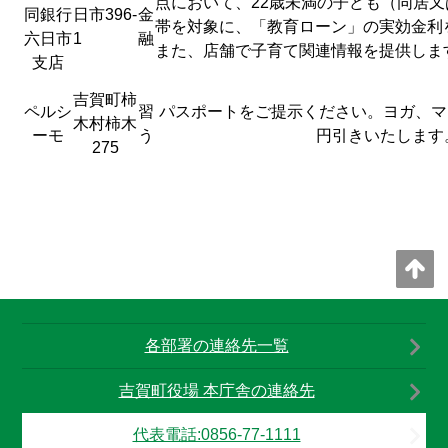
点において、22歳未満の子ども（同居又
同銀行
日市396-
金
帯を対象に、「教育ローン」の実効金利を
六日市
1
融
また、店舗で子育て関連情報を提供しま
支店
吉賀町柿
ペルシ
習
パスポートをご提示ください。ヨガ、マ
木村柿木
ーモ
う
円引きいたします
275
各部署の連絡先一覧
吉賀町役場 本庁舎の連絡先
代表電話:0856-77-1111