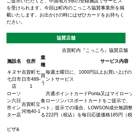
ご提示いただくと、中国地方5県の登録施設でサービス
を受けられます。今回は町内のこっころ協賛事業所を掲
載いたします。お出かけの時にはぜひカードをお持ちく
ださい。
協賛店舗
吉賀町内『こっころ』協賛店舗
業
施設名
住所
サービス内容
種
キヌヤ
吉賀町七
毎週土曜日に、1000円以上お買い上げ
買
七日市
日市489-
ントサービス
う
店
1
ローソ
共通ポイントカードPonta又はマイロ
ン六日
食
ローソンパスポートカードをご提示で、
吉賀町立
市イン
べ
ト」提示での場合、LOWSON成分無調整
河地40-1
ター店
る
222円（税込）を毎日応援価格185円（
ピザ&