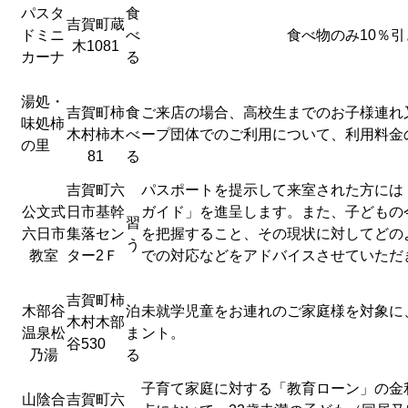
パスタ
食
吉賀町蔵
ドミニ
べ
食べ物のみ10％引
木1081
カーナ
る
湯処・
吉賀町柿
食
ご来店の場合、高校生までのお子様連れ
味処柿
木村柿木
べ
ープ団体でのご利用について、利用料金
の里
81
る
吉賀町六
パスポートを提示して来室された方には
公文式
日市基幹
ガイド」を進呈します。また、子どもの
習
六日市
集落セン
を把握すること、その現状に対してどの
う
教室
ター2Ｆ
での対応などをアドバイスさせていただ
吉賀町柿
木部谷
泊
未就学児童をお連れのご家庭様を対象に
木村木部
温泉松
ま
ント。
谷530
乃湯
る
子育て家庭に対する「教育ローン」の金
山陰合
吉賀町六