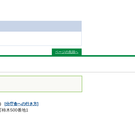
ページの先頭へ
舎）
[分庁舎への行き方]
町柿木500番地1