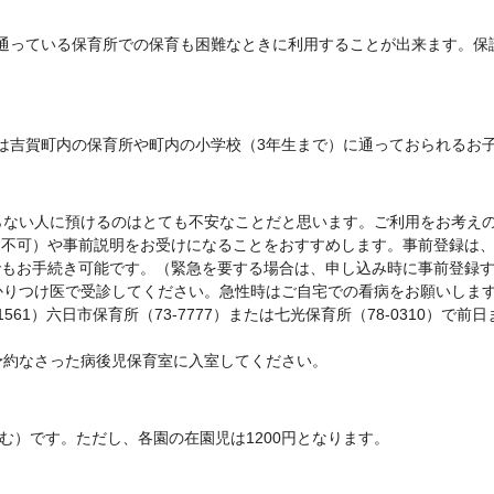
通っている保育所での保育も困難なときに利用することが出来ます。保
は吉賀町内の保育所や町内の小学校（3年生まで）に通っておられるお
らない人に預けるのはとても不安なことだと思います。ご利用をお考え
は不可）や事前説明をお受けになることをおすすめします。事前登録は
でもお手続き可能です。（緊急を要する場合は、申し込み時に事前登録
かりつけ医で受診してください。急性時はご自宅での看病をお願いしま
561）六日市保育所（73-7777）または七光保育所（78-0310）
予約なさった病後児保育室に入室してください。
含む）です。ただし、各園の在園児は1200円となります。