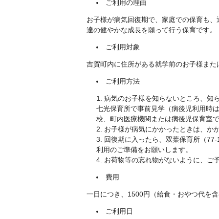
ご利用の理由
お子様が病気回復期で、家庭での保育も、
達の健やかな成長を願って行う保育です。
ご利用対象
吉賀町内に住所がある就学前のお子様また
ご利用方法
病気のお子様を知らないところ、知
七光保育所で事前見学（病後児利用時
校、町内医療機関または病後児保育室
お子様が病気にかかったときは、か
回復期に入ったら、双葉保育所（77-1
利用のご準備をお願いします。
お荷物等の忘れ物がないように、ご
費用
一日につき、1500円（給食・おやつ代を
ご利用日