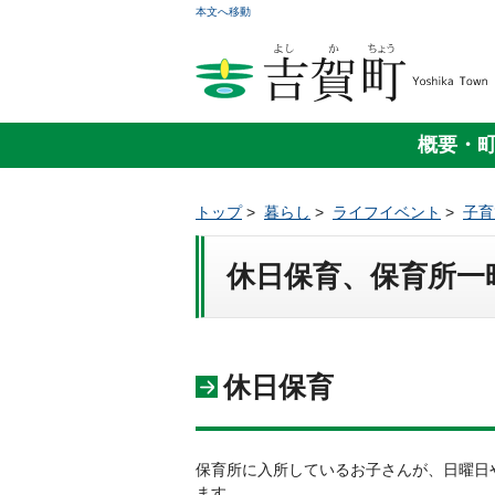
本文へ移動
概要・
トップ
>
暮らし
>
ライフイベント
>
子育
休日保育、保育所一
休日保育
保育所に入所しているお子さんが、日曜日
ます。