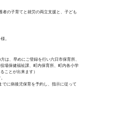
護者の子育てと就労の両立支援と、子ども
子様。
の方は、早めにご登録を行い六日市保育所、
、役場保健福祉課、町内保育所、町内各小学
することが出来ます）
す。
で前日までに病後児保育を予約し、指示に従って