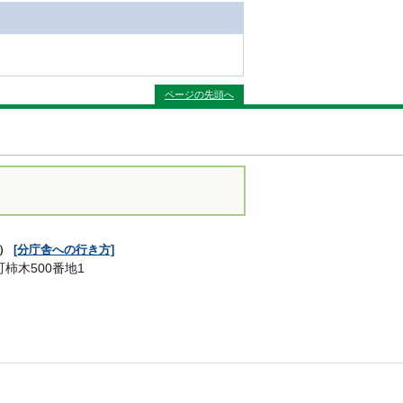
ページの先頭へ
舎）
[分庁舎への行き方]
町柿木500番地1