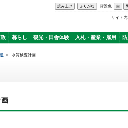
背景色
サイト内
町政
暮らし
観光・田舎体験
入札・産業・雇用
防
道
>
水質検査計画
計画