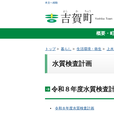
本文へ移動
概要・
トップ
>
暮らし
>
生活環境・衛生
>
上水
水質検査計画
令和８年度水質検査
令和８年度水質検査計画