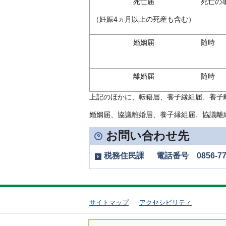
死亡届
死亡の
（妊娠4ヵ月以上の死産も含む）
婚姻届
随時
離婚届
随時
上記のほかに、転籍届、養子縁組届、養子
婚姻届、協議離婚届、養子縁組届、協議離
お問い合わせ先
税務住民課 電話番号 0856-77-
サイトマップ
アクセシビリティ