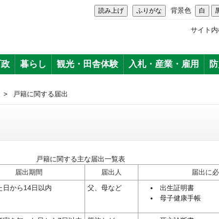
背景色
サイト内
町政
暮らし
観光・田舎体験
入札・産業・雇用
防
>
戸籍に関する届出
戸籍に関する主な届出一覧表
届出期間
届出人
届出に必
た日から14日以内
父、母など
出生証明書
母子健康手帳