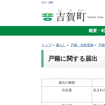
本文へ移動
概要・
トップ
>
暮らし
>
戸籍・住民登録
>
戸籍
戸籍に関する届出
届出の種類
出生届
生まれ