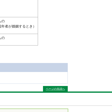
もの
成年者が婚姻するとき）
もの
ページの先頭へ