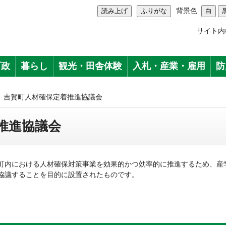
背景色
サイト内
町政
暮らし
観光・田舎体験
入札・産業・雇用
防
>
吉賀町人材確保定着推進協議会
推進協議会
町内における人材確保対策事業を効果的かつ効率的に推進するため、産
協議することを目的に設置されたものです。