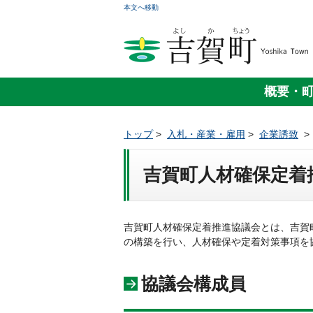
本文へ移動
概要・
トップ
>
入札・産業・雇用
>
企業誘致
吉賀町人材確保定着
吉賀町人材確保定着推進協議会とは、吉賀
の構築を行い、人材確保や定着対策事項を
協議会構成員