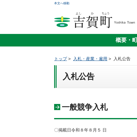
本文へ移動
概要・
トップ
>
入札・産業・雇用
>
入札公告
入札公告
一般競争入札
〇掲載日令和８年８
月５
日