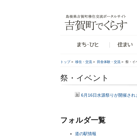
トップ
>
移住・交流
>
田舎体験・交流
>
祭・イ
祭・イベント
6月16日水源祭りが開催され
フォルダ一覧
道の駅情報