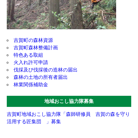
吉賀町の森林資源
吉賀町森林整備計画
特色ある取組
火入れ許可申請
伐採及び伐採後の造林の届出
森林の土地の所有者届出
林業関係補助金
地域おこし協力隊募集
吉賀町地域おこし協力隊「森師研修
員
吉賀の森を守り
活用する匠集
団
」募集